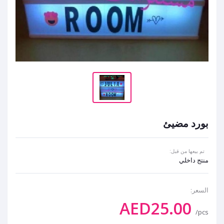
بورد مضيئ
تم بيعها من قبل:
منتج داخلي
السعر:
AED25.00
/pcs