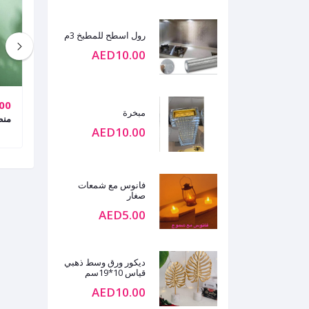
رول اسطح للمطبخ 3م
AED10.00
00
AED10.00
مبخرة
كرسي ديكورميني مع شمعة
منظ
AED10.00
فانوس مع شمعات
صغار
AED5.00
ديكور ورق وسط ذهبي
قياس 10*19سم
AED10.00