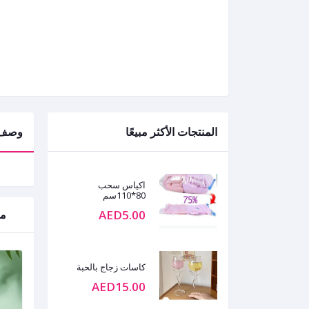
المنتجات الأكثر مبيعًا
وصف
اكياس سحب
80*110سم
AED5.00
من
كاسات زجاج بالحبة
AED15.00