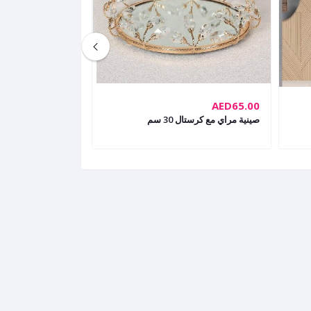
AED15.00
AED65.00
صينية مراي مع كرستال 30 سم
كوستر من 4 قطع مع حامل