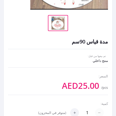
مدة قياس 90سم
تم بيعها من قبل:
منتج داخلي
السعر:
AED25.00
/pcs
كمية:
(
متوفر في المخزون
)