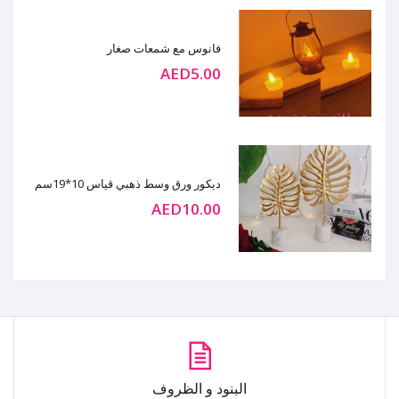
فانوس مع شمعات صغار
AED5.00
ديكور ورق وسط ذهبي قياس 10*19سم
AED10.00
البنود و الظروف