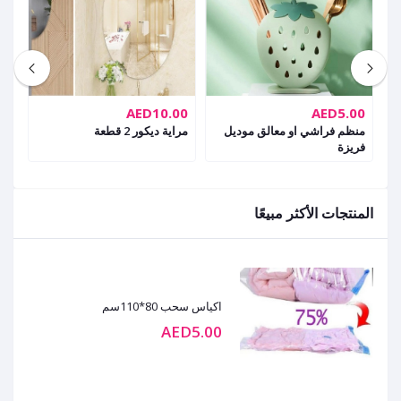
00
AED10.00
AED5.00
منظم فراشي او معالق موديل
مراية ديكور 2 قطعة
صين
فريزة
المنتجات الأكثر مبيعًا
اكياس سحب 80*110سم
AED5.00