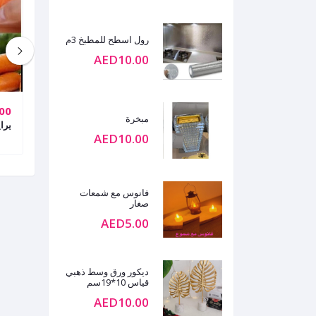
رول اسطح للمطبخ 3م
AED10.00
00
AED15.00
مبخرة
صينية دانتيل معدن ابيض
برا
AED10.00
فانوس مع شمعات
صغار
AED5.00
ديكور ورق وسط ذهبي
قياس 10*19سم
AED10.00