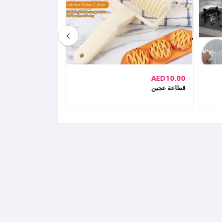
AED15.00
AED10.00
قطاعة عجين
مكبس بتفور