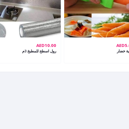
AED10.00
AED5.
ية خضار
رول اسطح للمطبخ 3م