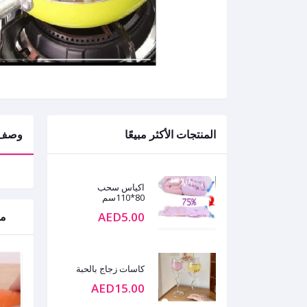
المنتجات الأكثر مبيعًا
وصف
اكياس سحب
80*110سم
AED5.00
من
كاسات زجاج بالحبة
AED15.00