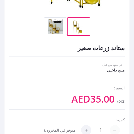
ستاند زرعات صغير
تم بيعها من قبل:
منتج داخلي
السعر:
AED35.00
/pcs
كمية:
(
متوفر في المخزون
)