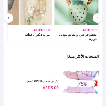
00
AED10.00
AED5.00
منظم فراشي او معالق موديل
مراية ديكور 2 قطعة
صين
فريزة
المنتجات الأكثر مبيعًا
اكياس سحب 80*110سم
AED5.00